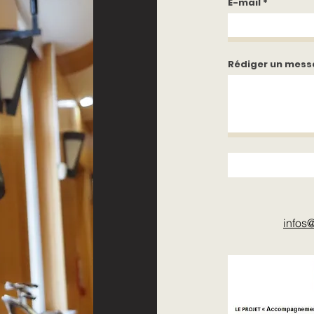
E-mail
Rédiger un mes
infos
@